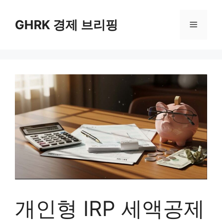
컨
텐
GHRK 경제 브리핑
메
츠
로
뉴
건
너
뛰
기
개인형 IRP 세액공제