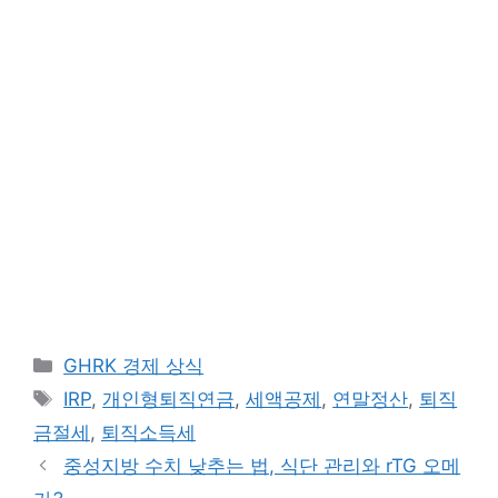
카
GHRK 경제 상식
테
태
IRP
,
개인형퇴직연금
,
세액공제
,
연말정산
,
퇴직
고
그
금절세
,
퇴직소득세
리
중성지방 수치 낮추는 법, 식단 관리와 rTG 오메