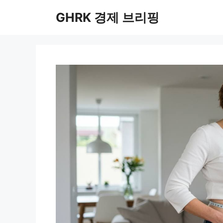
컨
GHRK 경제 브리핑
텐
츠
로
건
너
뛰
기