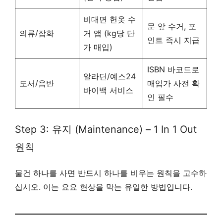
비대면 헌옷 수
문 앞 수거, 포
의류/잡화
거 앱 (kg당 단
인트 즉시 지급
가 매입)
ISBN 바코드로
알라딘/예스24
도서/음반
매입가 사전 확
바이백 서비스
인 필수
Step 3: 유지 (Maintenance) – 1 In 1 Out
원칙
물건 하나를 사면 반드시 하나를 비우는 원칙을 고수하
십시오. 이는 요요 현상을 막는 유일한 방법입니다.