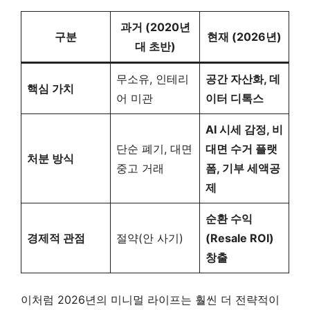
과거 (2020년
구분
현재 (2026년)
대 초반)
무소유, 인테리
공간 자산화, 데
핵심 가치
어 미관
이터 디톡스
AI 시세 감정, 비
단순 폐기, 대면
대면 수거 플랫
처분 방식
중고 거래
폼, 기부 세액공
제
순환 수익
경제적 관점
절약(안 사기)
(Resale ROI)
창출
이처럼 2026년의 미니멀 라이프는 훨씬 더 전략적이