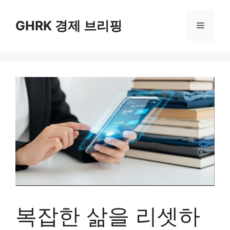
컨
텐
GHRK 경제 브리핑
메
츠
로
뉴
건
너
뛰
기
복잡한 삶을 리셋하