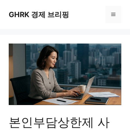
컨
텐
GHRK 경제 브리핑
메
츠
로
뉴
건
너
뛰
기
본인부담상한제 사