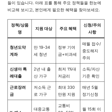
들이 있습니다. 아래 표를 통해 주요 정책들을 한눈에
비교해 보시고, 본인에게 필요한 혜택을 찾아보세요.
정책/상품
신청/주의
지원 대상
주요 혜택
명
사항
매월 접수/
청년도약
만 19-34
정부 기여
중도해지
계좌
세 청년
금+비과세
주의
신생아 특
2년 내 출
최저 1%대
소득/자산
례대출
산 가구
저금리
기준 확인
근로장려
저소득 근
최대 330
매년 5월
금
로 가구
만원 지원
정기신청
교통비
대중교통
월 15회 이