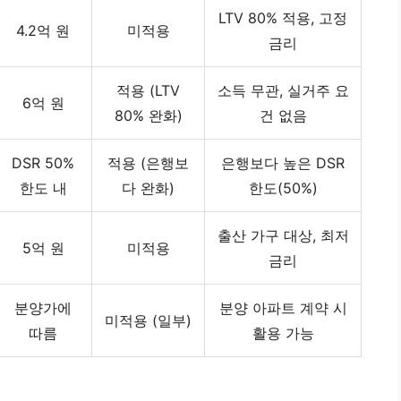
LTV 80% 적용, 고정
4.2억 원
미적용
금리
적용 (LTV
소득 무관, 실거주 요
6억 원
80% 완화)
건 없음
DSR 50%
적용 (은행보
은행보다 높은 DSR
한도 내
다 완화)
한도(50%)
출산 가구 대상, 최저
5억 원
미적용
금리
분양가에
분양 아파트 계약 시
미적용 (일부)
따름
활용 가능