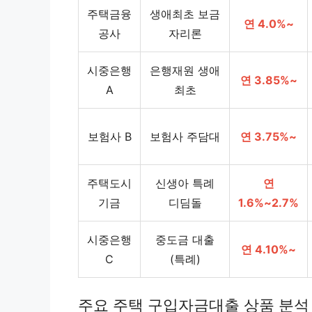
주택금융
생애최초 보금
연 4.0%~
공사
자리론
시중은행
은행재원 생애
연 3.85%~
A
최초
보험사 B
보험사 주담대
연 3.75%~
주택도시
신생아 특례
연
기금
디딤돌
1.6%~2.7%
시중은행
중도금 대출
연 4.10%~
C
(특례)
주요 주택 구입자금대출 상품 분석