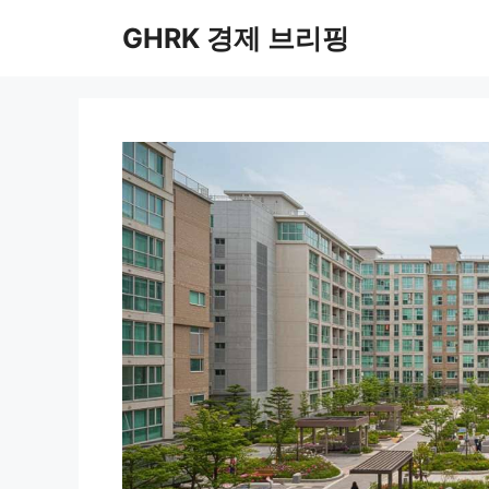
컨
GHRK 경제 브리핑
텐
츠
로
건
너
뛰
기