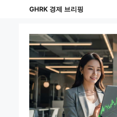
컨
GHRK 경제 브리핑
텐
츠
로
건
너
뛰
기