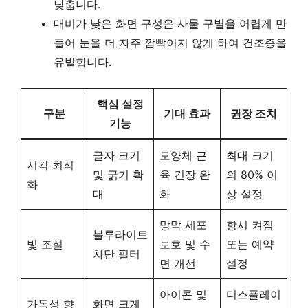
낮춥니다.
대비가 낮은 화면 구성은 사물 구별을 어렵게 만
들어 눈을 더 자주 깜빡이지 않게 하여 건조증을
유발합니다.
핵심 설정
구분
기대 효과
권장 조치
기능
글자 크기
모양체 근
최대 크기
시각 최적
및 굵기 확
육 긴장 완
의 80% 이
화
대
화
상 설정
망막 세포
항시 켜짐
블루라이트
빛 조절
보호 및 수
또는 예약
차단 필터
면 개선
설정
아이콘 및
디스플레이
가독성 향
화면 크게