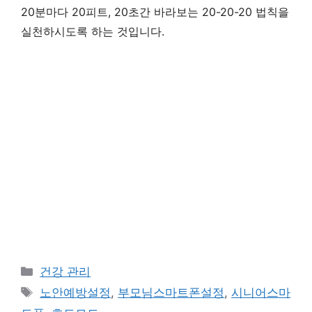
20분마다 20피트, 20초간 바라보는 20-20-20 법칙을
실천하시도록 하는 것입니다.
카
건강 관리
테
태
노안예방설정
,
부모님스마트폰설정
,
시니어스마
고
그