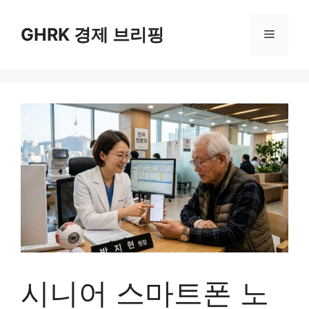
컨
텐
GHRK 경제 브리핑
메
츠
로
뉴
건
너
뛰
기
시니어 스마트폰 노