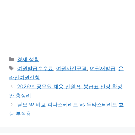
카
경제 생활
테
태
여권발급수수료
,
여권사진규격
,
여권재발급
,
온
고
그
라인여권신청
리
2026년 공무원 채용 인원 및 봉급표 인상 확정
안 총정리
탈모 약 비교 피나스테리드 vs 두타스테리드 효
능 부작용