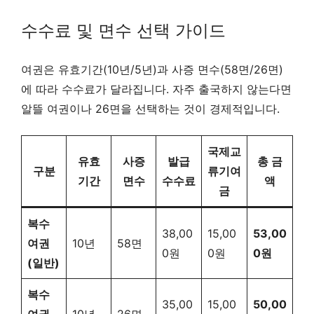
수수료 및 면수 선택 가이드
여권은 유효기간(10년/5년)과 사증 면수(58면/26면)
에 따라 수수료가 달라집니다. 자주 출국하지 않는다면
알뜰 여권이나 26면을 선택하는 것이 경제적입니다.
국제교
유효
사증
발급
총 금
구분
류기여
기간
면수
수수료
액
금
복수
38,00
15,00
53,00
여권
10년
58면
0원
0원
0원
(일반)
복수
35,00
15,00
50,00
여권
10년
26면