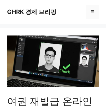
컨
텐
GHRK 경제 브리핑
메
츠
로
뉴
건
너
뛰
기
여권 재발급 온라인