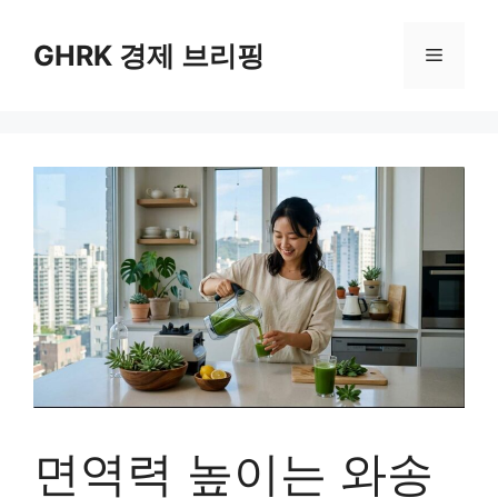
컨
텐
GHRK 경제 브리핑
메
츠
로
뉴
건
너
뛰
기
면역력 높이는 와송