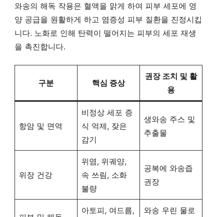
와송의 해독 작용은 혈액을 맑게 하여 피부 세포에 영
양 공급을 원활하게 하고 염증성 피부 질환을 진정시킵
니다. 노화로 인해 탄력이 떨어지는 피부의 세포 재생
을 촉진합니다.
권장 조치 및 활
구분
핵심 증상
용
비정상 세포 증
생와송 주스 및
항암 및 면역
식 억제, 잦은
추출물
감기
위염, 위궤양,
공복에 와송즙
위장 건강
속 쓰림, 소화
권장
불량
아토피, 여드름,
와송 우린 물로
피부 및 해독