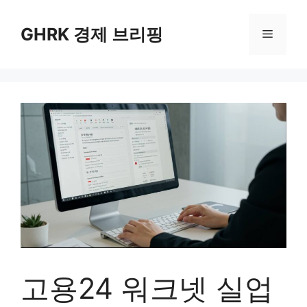
컨
텐
GHRK 경제 브리핑
메
츠
로
뉴
건
너
뛰
기
고용24 워크넷 실업