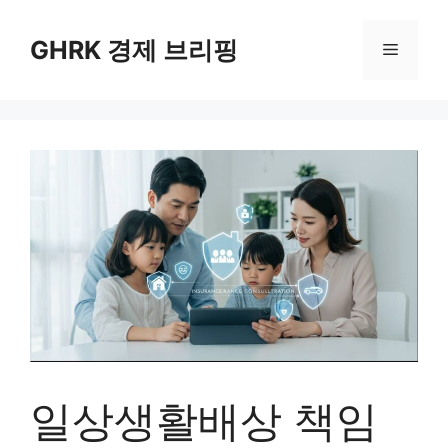
컨
텐
GHRK 경제 브리핑
메
츠
로
뉴
건
너
뛰
기
일상생활배상 책임