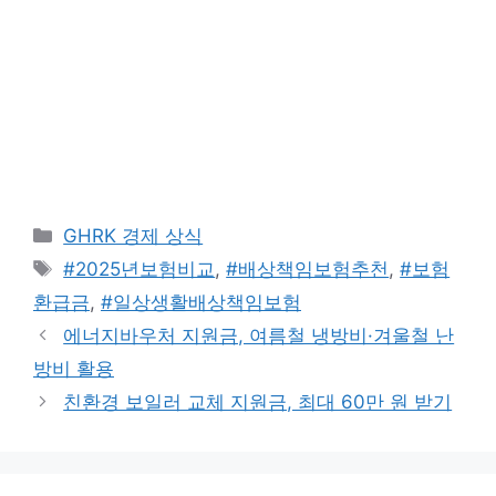
카
GHRK 경제 상식
테
태
#2025년보험비교
,
#배상책임보험추천
,
#보험
고
그
환급금
,
#일상생활배상책임보험
리
에너지바우처 지원금, 여름철 냉방비·겨울철 난
방비 활용
친환경 보일러 교체 지원금, 최대 60만 원 받기