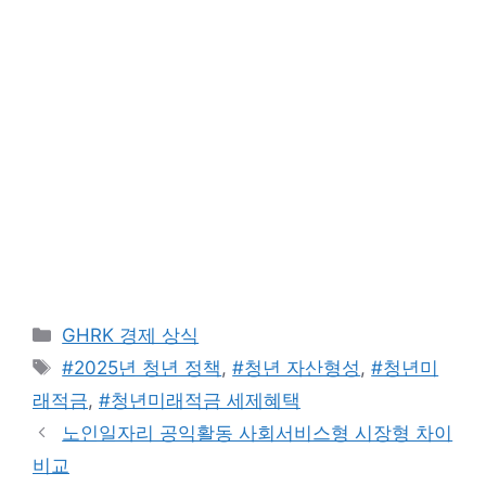
카
GHRK 경제 상식
테
태
#2025년 청년 정책
,
#청년 자산형성
,
#청년미
고
그
래적금
,
#청년미래적금 세제혜택
리
노인일자리 공익활동 사회서비스형 시장형 차이
비교