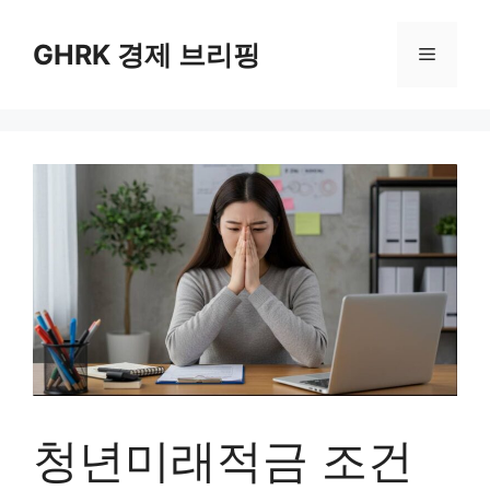
컨
텐
GHRK 경제 브리핑
메
츠
로
뉴
건
너
뛰
기
청년미래적금 조건