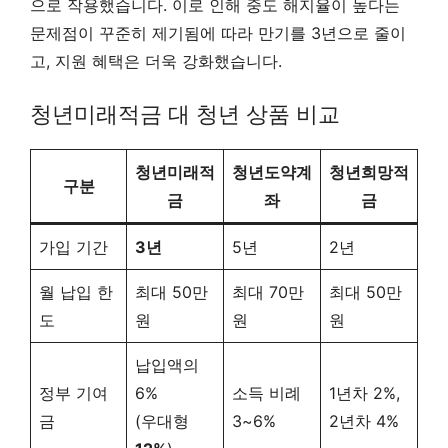
으로 작용했습니다. 이로 인해 중도 해지율이 높다는
문제점이 꾸준히 제기됨에 따라 만기를 3년으로 줄이
고, 지원 혜택은 더욱 강화했습니다.
청년미래적금 대 청년 상품 비교
청년미래적
청년도약계
청년희망적
구분
금
좌
금
가입 기간
3년
5년
2년
월 납입 한
최대 50만
최대 70만
최대 50만
도
원
원
원
납입액의
정부 기여
6%
소득 비례
1년차 2%,
금
(우대형
3~6%
2년차 4%