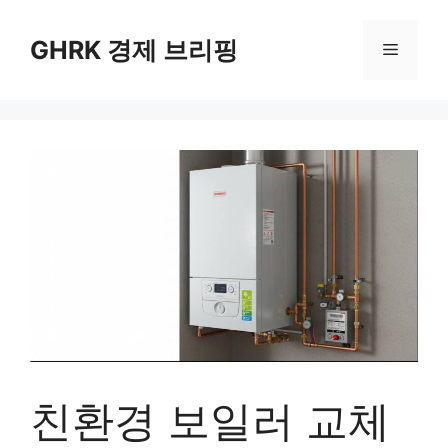
컨
텐
GHRK 경제 브리핑
메
츠
로
뉴
건
너
뛰
기
친환경 보일러 교체