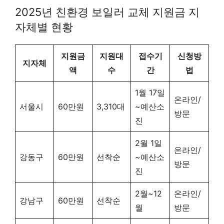
2025년 친환경 보일러 교체 지원금 지
자체별 현황
지원금
지원대
접수기
신청방
지자체
액
수
간
법
1월 17일
온라인/
서울시
60만원
3,310대
~예산소
방문
진
2월 1일
온라인/
강동구
60만원
선착순
~예산소
방문
진
2월~12
온라인/
강남구
60만원
선착순
월
방문