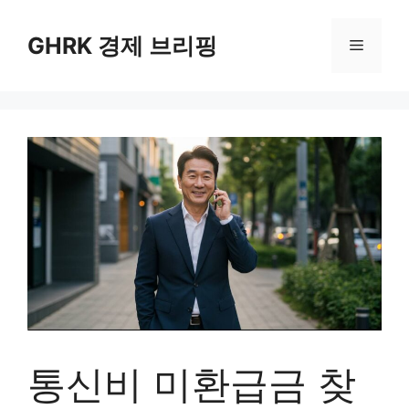
컨
텐
GHRK 경제 브리핑
메
츠
로
뉴
건
너
뛰
기
통신비 미환급금 찾