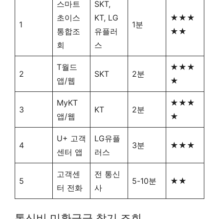
스마트
SKT,
초이스
KT, LG
★★★
1
1분
통합조
유플러
★★
회
스
T월드
★★★
2
SKT
2분
앱/웹
★
MyKT
★★★
3
KT
2분
앱/웹
★
U+ 고객
LG유플
4
3분
★★★
센터 앱
러스
고객센
전 통신
5
5-10분
★★
터 전화
사
통신비 미환급금 찾기 조회