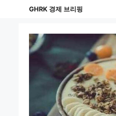
컨
GHRK 경제 브리핑
텐
츠
로
건
너
뛰
기