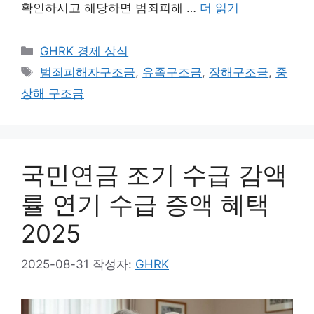
확인하시고 해당하면 범죄피해 …
더 읽기
카
GHRK 경제 상식
테
태
범죄피해자구조금
,
유족구조금
,
장해구조금
,
중
고
그
상해 구조금
리
국민연금 조기 수급 감액
률 연기 수급 증액 혜택
2025
2025-08-31
작성자:
GHRK