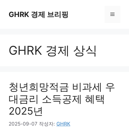
컨
텐
GHRK 경제 브리핑
메
츠
로
뉴
건
너
GHRK 경제 상식
뛰
기
청년희망적금 비과세 우
대금리 소득공제 혜택
2025년
2025-09-07
작성자:
GHRK