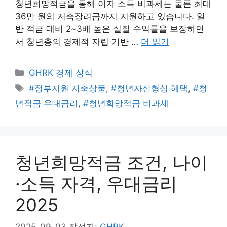
청년희망적금을 통해 이자 소득 비과세는 물론 최대
36만 원의 저축장려금까지 지원하고 있습니다. 일
반 적금 대비 2~3배 높은 실질 수익률을 보장하면
서 청년층의 경제적 자립 기반 …
더 읽기
카
GHRK 경제 상식
테
태
#정부지원 저축상품
,
#청년자산형성 혜택
,
#청
고
그
년적금 우대금리
,
#청년희망적금 비과세
리
청년희망적금 조건, 나이
·소득 자격, 우대금리
2025