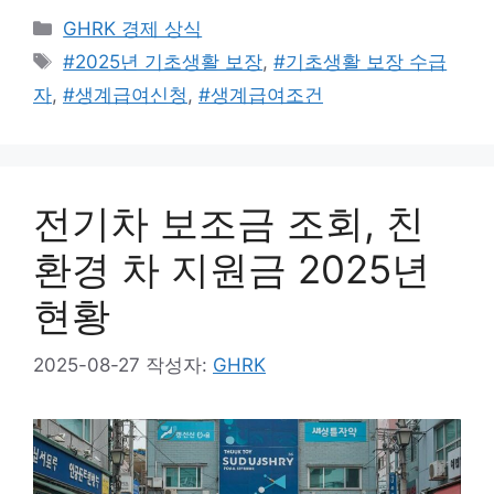
카
GHRK 경제 상식
테
태
#2025년 기초생활 보장
,
#기초생활 보장 수급
고
그
자
,
#생계급여신청
,
#생계급여조건
리
전기차 보조금 조회, 친
환경 차 지원금 2025년
현황
2025-08-27
작성자:
GHRK