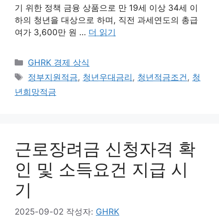
기 위한 정책 금융 상품으로 만 19세 이상 34세 이
하의 청년을 대상으로 하며, 직전 과세연도의 총급
여가 3,600만 원 …
더 읽기
카
GHRK 경제 상식
테
태
정부지원적금
,
청년우대금리
,
청년적금조건
,
청
고
그
년희망적금
리
근로장려금 신청자격 확
인 및 소득요건 지급 시
기
2025-09-02
작성자:
GHRK