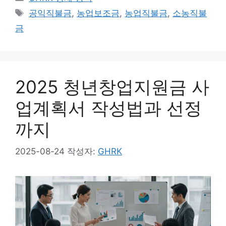
테
태
공익직불금
,
농업보조금
,
농업직불금
,
소농직불
고
그
금
리
2025 청년창업지원금 사
업계획서 작성법과 선정
까지
2025-08-24
작성자:
GHRK