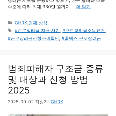
장려금 제도를 운용하고 있으며, 가구 형태와 소득
수준에 따라 최대 330만 원까지 …
더 읽기
카
GHRK 경제 상식
테
태
#근로장려금 지급 시기
,
#근로장려금소득요건
,
고
그
#근로장려금신청자격확인
,
#홈택스 근로장려금
리
범죄피해자 구조금 종류
및 대상과 신청 방법
2025
2025-09-02
작성자:
GHRK