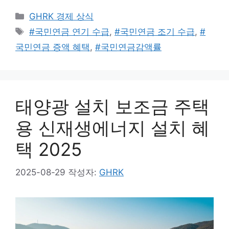
카
GHRK 경제 상식
테
태
#국민연금 연기 수급
,
#국민연금 조기 수급
,
#
고
그
국민연금 증액 혜택
,
#국민연금감액률
리
태양광 설치 보조금 주택
용 신재생에너지 설치 혜
택 2025
2025-08-29
작성자:
GHRK