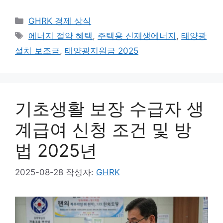
카
GHRK 경제 상식
테
태
에너지 절약 혜택
,
주택용 신재생에너지
,
태양광
고
그
설치 보조금
,
태양광지원금 2025
리
기초생활 보장 수급자 생
계급여 신청 조건 및 방
법 2025년
2025-08-28
작성자:
GHRK