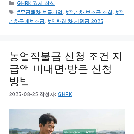
카
GHRK 경제 상식
테
태
#무공해차 보급사업
,
#전기차 보조금 조회
,
#전
고
그
기차구매보조금
,
#친환경 차 지원금 2025
리
농업직불금 신청 조건 지
급액 비대면·방문 신청
방법
2025-08-25
작성자:
GHRK