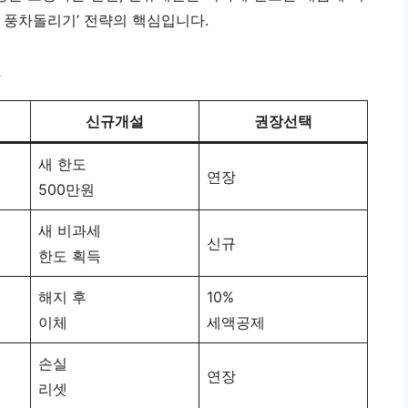
A 풍차돌리기’ 전략의 핵심입니다.
표
신규개설
권장선택
새 한도
연장
500만원
새 비과세
신규
한도 획득
해지 후
10%
이체
세액공제
손실
연장
리셋