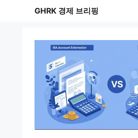
컨
GHRK 경제 브리핑
텐
츠
로
건
너
뛰
기