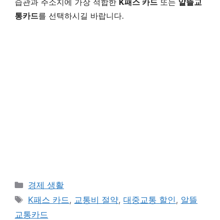
습관과 주소지에 가장 적합한
K패스 카드
또는
알뜰교
통카드
를 선택하시길 바랍니다.
카
경제 생활
테
태
K패스 카드
,
교통비 절약
,
대중교통 할인
,
알뜰
고
그
교통카드
리