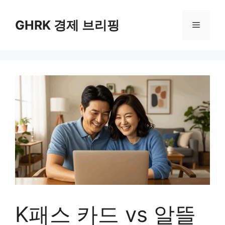
컨
텐
GHRK 경제 브리핑
메
츠
로
뉴
건
너
뛰
기
K패스 카드 vs 알뜰