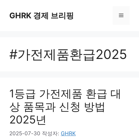
컨
텐
GHRK 경제 브리핑
메
츠
로
뉴
건
너
#가전제품환급2025
뛰
기
1등급 가전제품 환급 대
상 품목과 신청 방법
2025년
2025-07-30
작성자:
GHRK