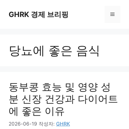
컨
텐
GHRK 경제 브리핑
메
츠
로
뉴
건
너
당뇨에 좋은 음식
뛰
기
동부콩 효능 및 영양 성
분 신장 건강과 다이어트
에 좋은 이유
2026-06-19
작성자:
GHRK