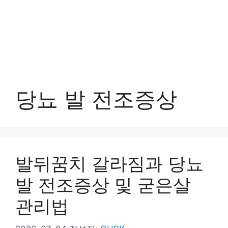
당뇨 발 전조증상
발뒤꿈치 갈라짐과 당뇨
발 전조증상 및 굳은살
관리법