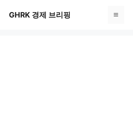
컨
텐
GHRK 경제 브리핑
메
츠
로
뉴
건
너
뛰
기