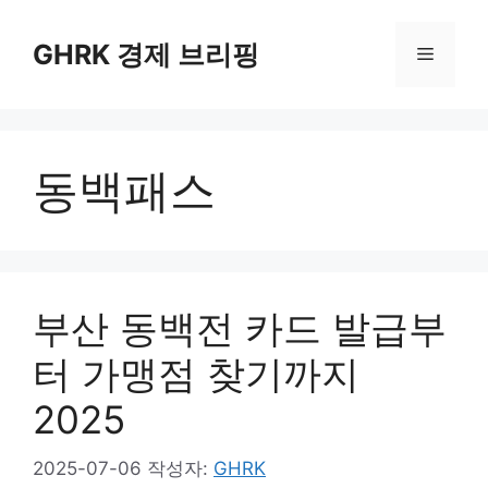
컨
텐
GHRK 경제 브리핑
메
츠
로
뉴
건
너
동백패스
뛰
기
부산 동백전 카드 발급부
터 가맹점 찾기까지
2025
2025-07-06
작성자:
GHRK