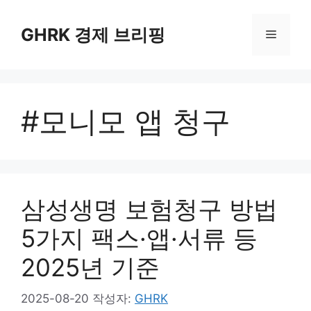
컨
텐
GHRK 경제 브리핑
메
츠
로
뉴
건
너
#모니모 앱 청구
뛰
기
삼성생명 보험청구 방법
5가지 팩스·앱·서류 등
2025년 기준
2025-08-20
작성자:
GHRK