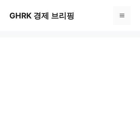
컨
텐
GHRK 경제 브리핑
메
츠
로
뉴
건
너
뛰
기