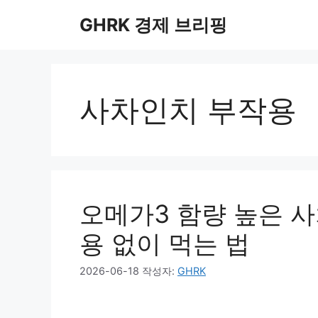
컨
GHRK 경제 브리핑
텐
츠
로
건
너
사차인치 부작용
뛰
기
오메가3 함량 높은 
용 없이 먹는 법
2026-06-18
작성자:
GHRK