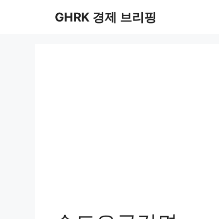
컨
GHRK 경제 브리핑
텐
츠
로
건
너
뛰
기