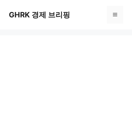
컨
텐
GHRK 경제 브리핑
메
츠
로
뉴
건
너
뛰
기