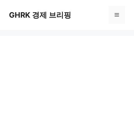
컨
텐
GHRK 경제 브리핑
메
츠
로
뉴
건
너
뛰
기