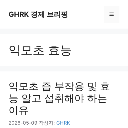
컨
텐
GHRK 경제 브리핑
메
츠
로
뉴
건
너
익모초 효능
뛰
기
익모초 즙 부작용 및 효
능 알고 섭취해야 하는
이유
2026-05-09
작성자:
GHRK