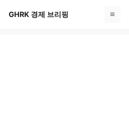
컨
텐
GHRK 경제 브리핑
메
츠
로
뉴
건
너
뛰
기