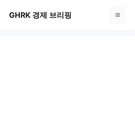
컨
텐
GHRK 경제 브리핑
메
츠
로
뉴
건
너
뛰
기