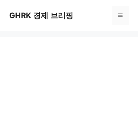
컨
텐
GHRK 경제 브리핑
메
츠
로
뉴
건
너
뛰
기