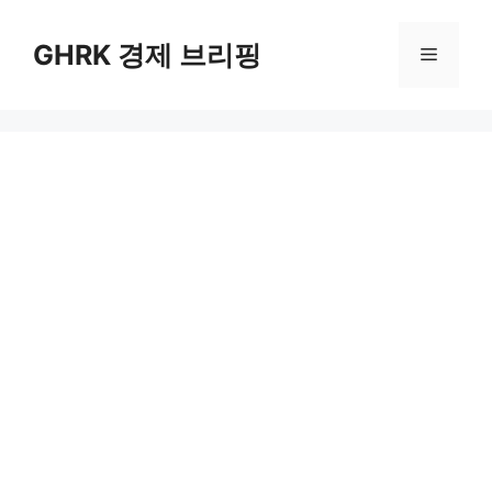
컨
텐
GHRK 경제 브리핑
메
츠
로
뉴
건
너
뛰
기