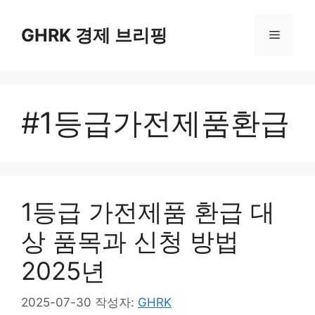
컨
텐
GHRK 경제 브리핑
메
츠
로
뉴
건
너
#1등급가전제품환급
뛰
기
1등급 가전제품 환급 대
상 품목과 신청 방법
2025년
2025-07-30
작성자:
GHRK