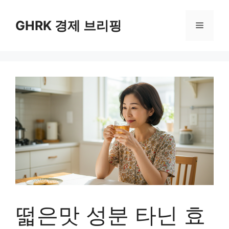
컨
텐
GHRK 경제 브리핑
메
츠
로
뉴
건
너
뛰
기
떫은맛 성분 타닌 효