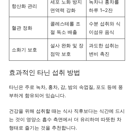
세포 노화 방지
녹차나 홍차를
항산화 관리
면역력 강화
하루 1~2잔
콜레스테롤 조
수분 섭취와 식
혈관 정화
절 독소 배출
이섬유 음식
설사 완화 및 장
과도한 섭취는
소화기 보호
점막 보호
변비 촉진
효과적인 타닌 섭취 방법
타닌은 주로 녹차, 홍차, 감, 밤의 속껍질, 포도 등에 풍
부하게 함유되어 있습니다.
건강을 위해 섭취할 때는 식사 직후보다는 식간에 드시
는 것이 영양소 흡수 측면에서 더 유리하며 따뜻한 차
형태로 즐기는 것을 추천합니다.